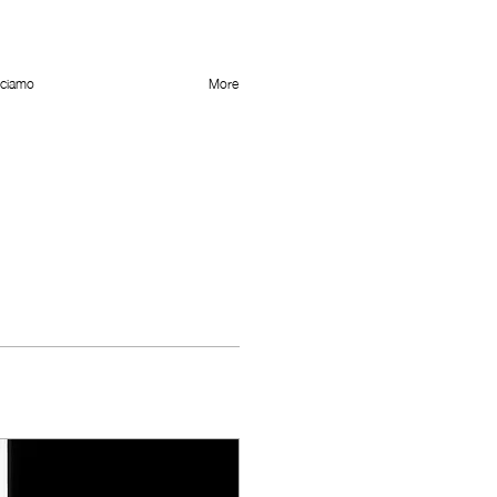
cciamo
More