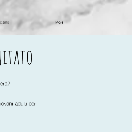
cciamo
More
itato
zera?
ovani adulti per