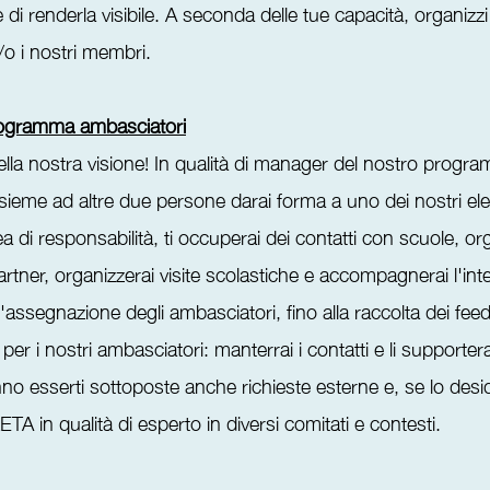
e di renderla visibile. A seconda delle tue capacità, organizz
e/o i nostri membri.
ogramma ambasciatori
della nostra visione! In qualità di manager del nostro progr
sieme ad altre due persone darai forma a uno dei nostri ele
a di responsabilità, ti occuperai dei contatti con scuole, or
i partner, organizzerai visite scolastiche e accompagnerai l'in
ll'assegnazione degli ambasciatori, fino alla raccolta dei fee
e per i nostri ambasciatori: manterrai i contatti e li supportera
nno esserti sottoposte anche richieste esterne e, se lo desid
TA in qualità di esperto in diversi comitati e contesti.