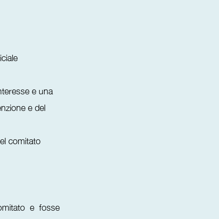
ciale
interesse e una
enzione e del
nel comitato
omitato e fosse