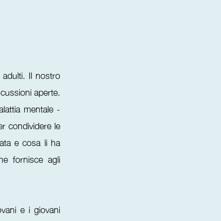
dulti. Il nostro
scussioni aperte.
lattia mentale -
er condividere le
ata e cosa li ha
e fornisce agli
ani e i giovani