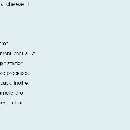
i anche eventi
amma
menti centrali. A
ganizzazioni
tero processo,
dback. Inoltre,
i nelle loro
eri, potrai