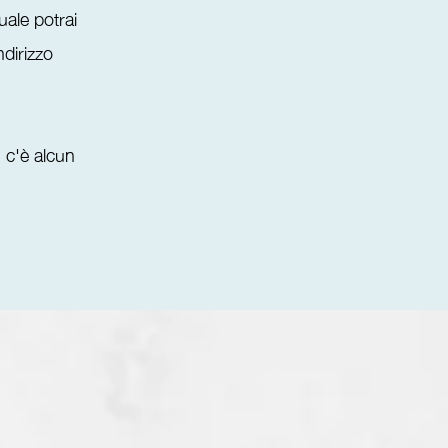
uale potrai
ndirizzo
n c'è alcun
.