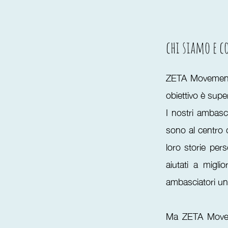
chi siamo e c
ZETA Movement è
obiettivo è supe
I nostri ambasc
sono al centro d
loro storie per
aiutati a migl
ambasciatori un
Ma
ZETA Moveme