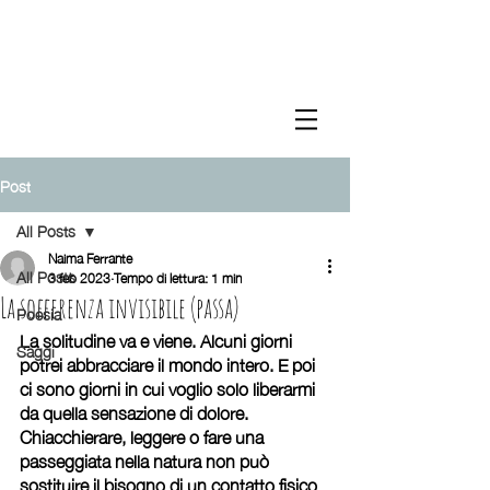
Post
All Posts
Naima Ferrante
All Posts
3 feb 2023
Tempo di lettura: 1 min
La sofferenza invisibile (passa)
Poesia
La solitudine va e viene. Alcuni giorni 
Saggi
potrei abbracciare il mondo intero. E poi 
ci sono giorni in cui voglio solo liberarmi 
da quella sensazione di dolore. 
Chiacchierare, leggere o fare una 
passeggiata nella natura non può 
sostituire il bisogno di un contatto fisico 